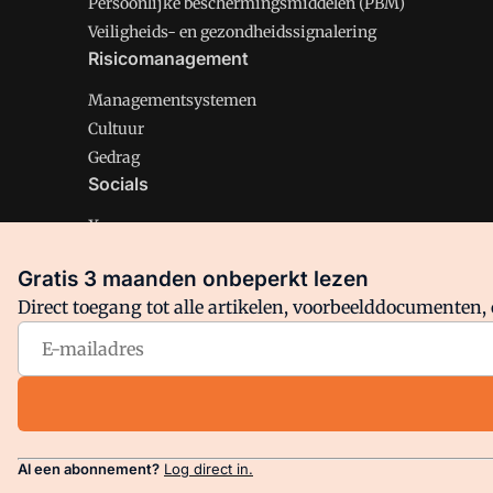
Persoonlijke beschermingsmiddelen (PBM)
Veiligheids- en gezondheidssignalering
Risicomanagement
Managementsystemen
Cultuur
Gedrag
Socials
X
LinkedIn
Gratis 3 maanden onbeperkt lezen
Facebook
Direct toegang tot alle artikelen, voorbeelddocumenten, 
Arbo is onderdeel van VMN media. Lees in
ons manifest
en
Privacy en Cookie beleid
|
Privacy instellingen
Al een abonnement?
Log direct in.