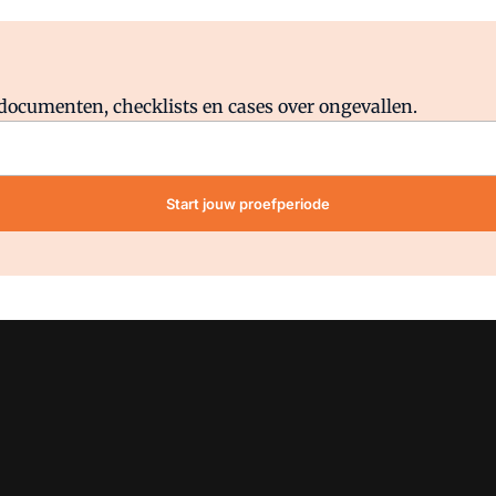
Al abonnee?
Log direct in.
lddocumenten, checklists en cases over ongevallen.
Start jouw proefperiode