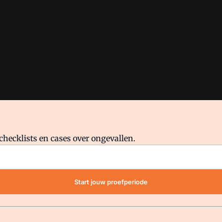
checklists en cases over ongevallen.
waar VMN media voor staat. Op gebruik van deze site zijn de volge
Start jouw proefperiode