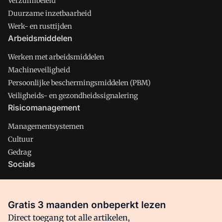
Verzuimbeleid
Duurzame inzetbaarheid
Werk- en rusttijden
Arbeidsmiddelen
Werken met arbeidsmiddelen
Machineveiligheid
Persoonlijke beschermingsmiddelen (PBM)
Veiligheids- en gezondheidssignalering
Risicomanagement
Managementsystemen
Cultuur
Gedrag
Socials
X
LinkedIn
Gratis 3 maanden onbeperkt lezen
Facebook
Direct toegang tot alle artikelen,