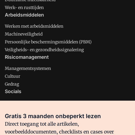
Werk- en rusttijden
Arbeidsmiddelen
Werken met arbeidsmiddelen
Machineveiligheid
Persoonlijke beschermingsmiddelen (PBM)
Veiligheids- en gezondheidssignalering
Risicomanagement
Managementsystemen
Cultuur
Gedrag
Socials
X
LinkedIn
Gratis 3 maanden onbeperkt lezen
Facebook
Direct toegang tot alle artikelen,
voorbeelddocumenten, checklists en cases over