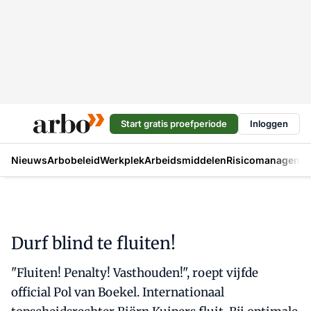
Start gratis proefperiode
Inloggen
Nieuws
Arbobeleid
Werkplek
Arbeidsmiddelen
Risicomanageme
Durf blind te fluiten!
"Fluiten! Penalty! Vasthouden!", roept vijfde
official Pol van Boekel. Internationaal