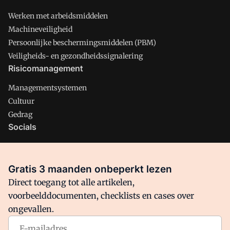
Werken met arbeidsmiddelen
Machineveiligheid
Persoonlijke beschermingsmiddelen (PBM)
Veiligheids- en gezondheidssignalering
Risicomanagement
Managementsystemen
Cultuur
Gedrag
Socials
X
LinkedIn
Gratis 3 maanden onbeperkt lezen
Facebook
Direct toegang tot alle artikelen,
voorbeelddocumenten, checklists en cases over
ongevallen.
Arbo is onderdeel van VMN media. Lees in
ons manifest
waar