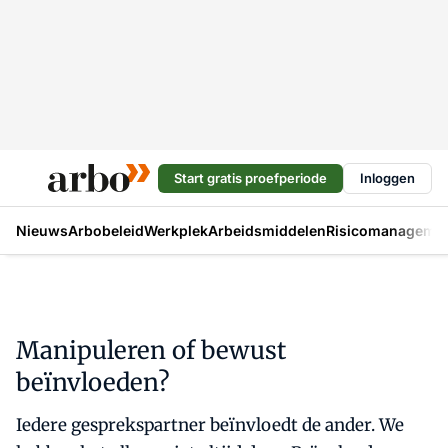
Start gratis proefperiode
Inloggen
Nieuws
Arbobeleid
Werkplek
Arbeidsmiddelen
Risicomanageme
Manipuleren of bewust
beïnvloeden?
Iedere gesprekspartner beïnvloedt de ander. We