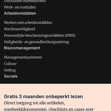
Duurzame inzetbaarheid
Werk- en rusttijden
Arbeidsmiddelen
Werken met arbeidsmiddelen
Machineveiligheid
Persoonlijke beschermingsmiddelen (PBM)
Veiligheids- en gezondheidssignalering
Risicomanagement
Managementsystemen
Cultuur
Gedrag
Socials
X
LinkedIn
Gratis 3 maanden onbeperkt lezen
Facebook
Direct toegang tot alle artikelen,
voorbeelddocumenten, checklists en cases over