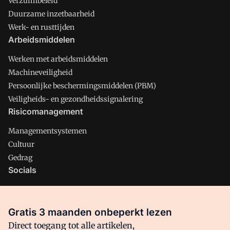
Verzuimbeleid
Duurzame inzetbaarheid
Werk- en rusttijden
Arbeidsmiddelen
Werken met arbeidsmiddelen
Machineveiligheid
Persoonlijke beschermingsmiddelen (PBM)
Veiligheids- en gezondheidssignalering
Risicomanagement
Managementsystemen
Cultuur
Gedrag
Socials
X
LinkedIn
Gratis 3 maanden onbeperkt lezen
Facebook
Direct toegang tot alle artikelen,