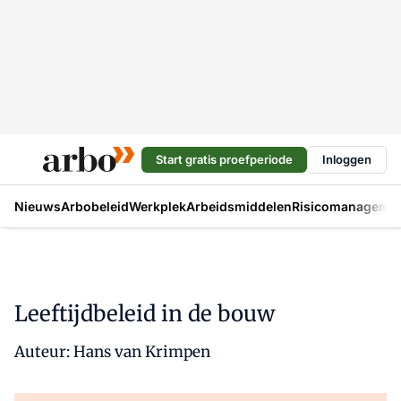
Start gratis proefperiode
Inloggen
Nieuws
Arbobeleid
Werkplek
Arbeidsmiddelen
Risicomanageme
Leeftijdbeleid in de bouw
Auteur: Hans van Krimpen