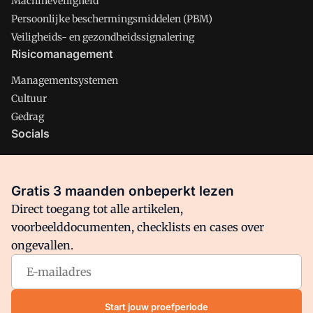
Machineveiligheid
Persoonlijke beschermingsmiddelen (PBM)
Veiligheids- en gezondheidssignalering
Risicomanagement
Managementsystemen
Cultuur
Gedrag
Socials
X
LinkedIn
Gratis 3 maanden onbeperkt lezen
Facebook
Direct toegang tot alle artikelen,
voorbeelddocumenten, checklists en cases over
ongevallen.
Arbo is onderdeel van VMN media. Lees in
ons manifest
waar
VMN media voor staat. Op gebruik van deze site zijn de
volgende regelingen van toepassing:
Algemene Voorwaarden
Start jouw proefperiode
en
Privacy en Cookie beleid
|
Privacy instellingen