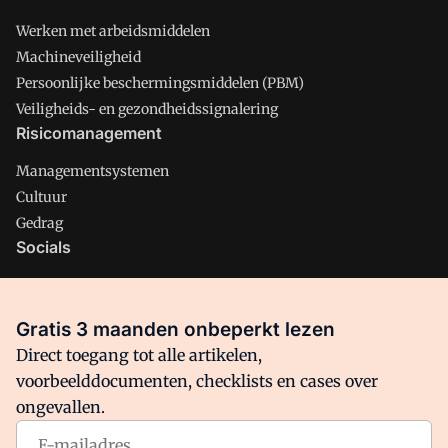
Werken met arbeidsmiddelen
Machineveiligheid
Persoonlijke beschermingsmiddelen (PBM)
Veiligheids- en gezondheidssignalering
Risicomanagement
Managementsystemen
Cultuur
Gedrag
Socials
X
LinkedIn
Gratis 3 maanden onbeperkt lezen
Facebook
Direct toegang tot alle artikelen,
voorbeelddocumenten, checklists en cases over
ongevallen.
Arbo is onderdeel van VMN media. Lees in
ons manifest
waar