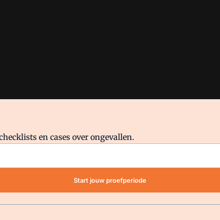
checklists en cases over ongevallen.
waar VMN media voor staat. Op gebruik van deze site zijn de volge
Start jouw proefperiode