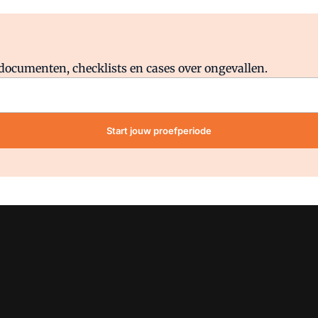
Al abonnee?
Log direct in.
lddocumenten, checklists en cases over ongevallen.
Start jouw proefperiode