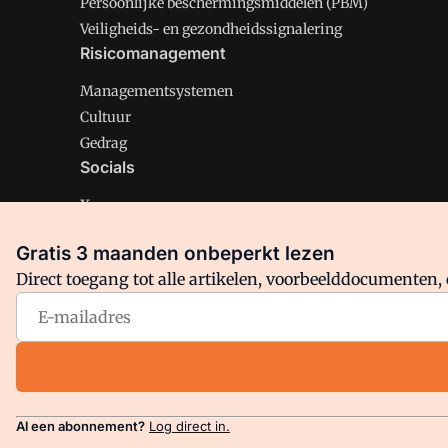
Persoonlijke beschermingsmiddelen (PBM)
Veiligheids- en gezondheidssignalering
Risicomanagement
Managementsystemen
Cultuur
Gedrag
Socials
X
LinkedIn
Gratis 3 maanden onbeperkt lezen
Facebook
Direct toegang tot alle artikelen, voorbeelddocumenten, 
Arbo is onderdeel van VMN media. Lees in
ons manifest
en
Privacy en Cookie beleid
|
Privacy instellingen
Al een abonnement?
Log direct in.