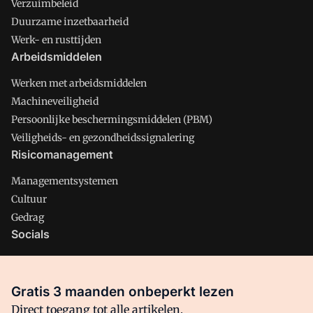
Verzuimbeleid
Duurzame inzetbaarheid
Werk- en rusttijden
Arbeidsmiddelen
Werken met arbeidsmiddelen
Machineveiligheid
Persoonlijke beschermingsmiddelen (PBM)
Veiligheids- en gezondheidssignalering
Risicomanagement
Managementsystemen
Cultuur
Gedrag
Socials
X
LinkedIn
Gratis 3 maanden onbeperkt lezen
Facebook
Direct toegang tot alle artikelen,