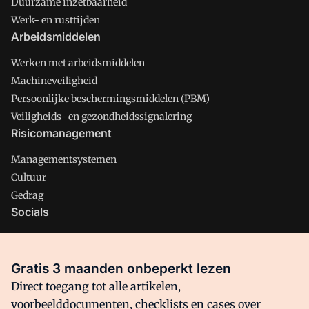
Duurzame inzetbaarheid
Werk- en rusttijden
Arbeidsmiddelen
Werken met arbeidsmiddelen
Machineveiligheid
Persoonlijke beschermingsmiddelen (PBM)
Veiligheids- en gezondheidssignalering
Risicomanagement
Managementsystemen
Cultuur
Gedrag
Socials
X
LinkedIn
Gratis 3 maanden onbeperkt lezen
Facebook
Direct toegang tot alle artikelen,
voorbeelddocumenten, checklists en cases over