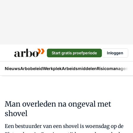
Start gratis proefperiode
Inloggen
Nieuws
Arbobeleid
Werkplek
Arbeidsmiddelen
Risicomanageme
Man overleden na ongeval met
shovel
Een bestuurder van een shovel is woensdag op de