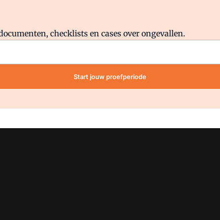
Al abonnee?
Log direct in.
lddocumenten, checklists en cases over ongevallen.
Start jouw proefperiode