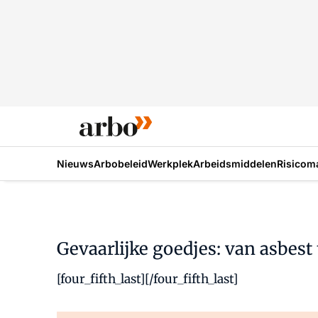
Nieuws
Arbobeleid
Werkplek
Arbeidsmiddelen
Risicom
Gevaarlijke goedjes: van asbest 
[four_fifth_last][/four_fifth_last]