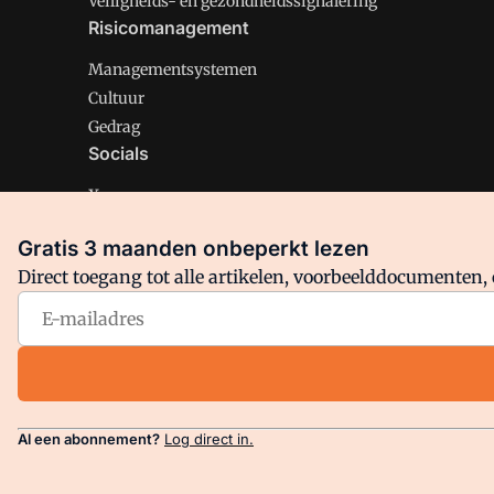
Veiligheids- en gezondheidssignalering
Risicomanagement
Managementsystemen
Cultuur
Gedrag
Socials
X
LinkedIn
Gratis 3 maanden onbeperkt lezen
Facebook
Direct toegang tot alle artikelen, voorbeelddocumenten, 
Arbo is onderdeel van VMN media. Lees in
ons manifest
en
Privacy en Cookie beleid
|
Privacy instellingen
Al een abonnement?
Log direct in.