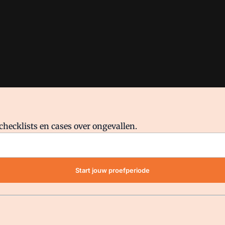
checklists en cases over ongevallen.
waar VMN media voor staat. Op gebruik van deze site zijn de volge
Start jouw proefperiode