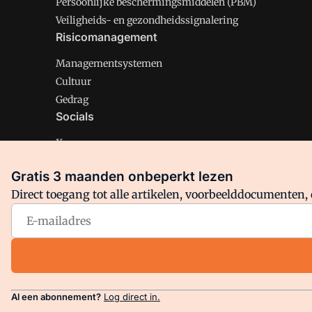
Persoonlijke beschermingsmiddelen (PBM)
Veiligheids- en gezondheidssignalering
Risicomanagement
Managementsystemen
Cultuur
Gedrag
Socials
X
LinkedIn
Gratis 3 maanden onbeperkt lezen
Facebook
Direct toegang tot alle artikelen, voorbeelddocumenten, 
Arbo is onderdeel van VMN media. Lees in
ons manifest
en
Privacy en Cookie beleid
|
Privacy instellingen
Al een abonnement?
Log direct in.