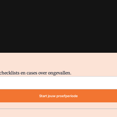
checklists en cases over ongevallen.
waar VMN media voor staat. Op gebruik van deze site zijn de volge
Start jouw proefperiode