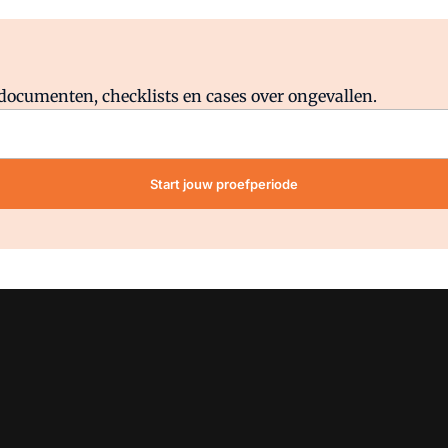
Al abonnee?
Log direct in.
lddocumenten, checklists en cases over ongevallen.
Start jouw proefperiode