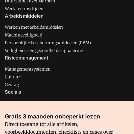
Duurzame inzetbaarheid
Werk- en rusttijden
Arbeidsmiddelen
Werken met arbeidsmiddelen
Machineveiligheid
Persoonlijke beschermingsmiddelen (PBM)
Veiligheids- en gezondheidssignalering
Risicomanagement
Managementsystemen
Cultuur
Gedrag
Socials
X
LinkedIn
Gratis 3 maanden onbeperkt lezen
Facebook
Direct toegang tot alle artikelen,
voorbeelddocumenten, checklists en cases over