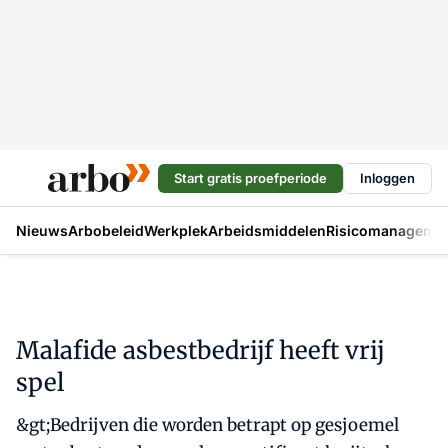
Start gratis proefperiode
Inloggen
Nieuws
Arbobeleid
Werkplek
Arbeidsmiddelen
Risicomanageme
Malafide asbestbedrijf heeft vrij
spel
&gt;Bedrijven die worden betrapt op gesjoemel