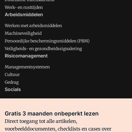
Werk- en rusttijden
Arbeidsmiddelen
Werken met arbeidsmiddelen
Machineveiligheid
Persoonlijke beschermingsmiddelen (PBM)
Veiligheids- en gezondheidssignalering
Risicomanagement
Managementsystemen
Cultuur
Gedrag
Socials
X
LinkedIn
Gratis 3 maanden onbeperkt lezen
Facebook
Direct toegang tot alle artikelen,
voorbeelddocumenten, checklists en cases over