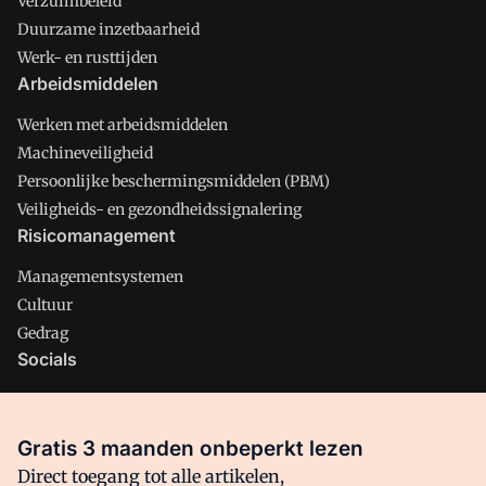
Verzuimbeleid
Duurzame inzetbaarheid
Werk- en rusttijden
Arbeidsmiddelen
Werken met arbeidsmiddelen
Machineveiligheid
Persoonlijke beschermingsmiddelen (PBM)
Veiligheids- en gezondheidssignalering
Risicomanagement
Managementsystemen
Cultuur
Gedrag
Socials
X
LinkedIn
Gratis 3 maanden onbeperkt lezen
Facebook
Direct toegang tot alle artikelen,