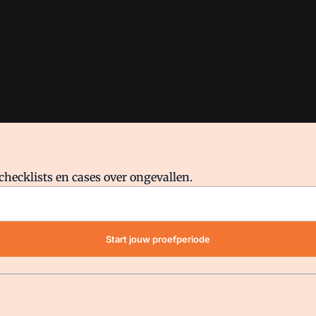
checklists en cases over ongevallen.
waar VMN media voor staat. Op gebruik van deze site zijn de volge
Start jouw proefperiode