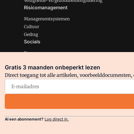
Veiligheids- en gezondheidssignalering
Risicomanagement
Managementsystemen
Cultuur
Gedrag
Socials
X
LinkedIn
Gratis 3 maanden onbeperkt lezen
Facebook
Direct toegang tot alle artikelen, voorbeelddocumenten, 
Arbo is onderdeel van VMN media. Lees in
ons manifest
en
Privacy en Cookie beleid
|
Privacy instellingen
Al een abonnement?
Log direct in.