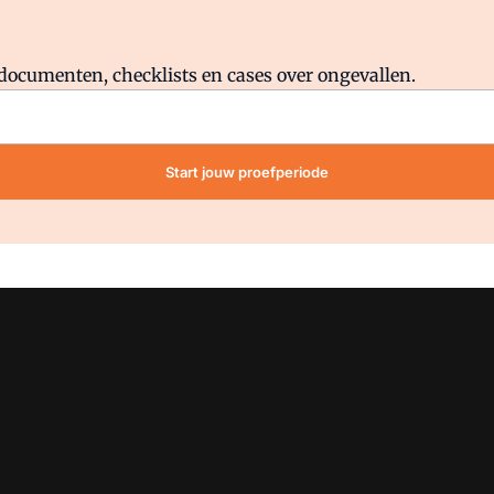
Al abonnee?
Log direct in.
lddocumenten, checklists en cases over ongevallen.
Start jouw proefperiode