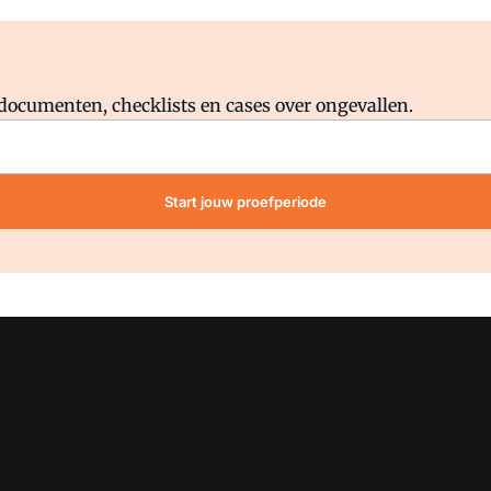
Al abonnee?
Log direct in.
lddocumenten, checklists en cases over ongevallen.
Start jouw proefperiode