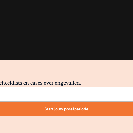
checklists en cases over ongevallen.
waar VMN media voor staat. Op gebruik van deze site zijn de volge
Start jouw proefperiode