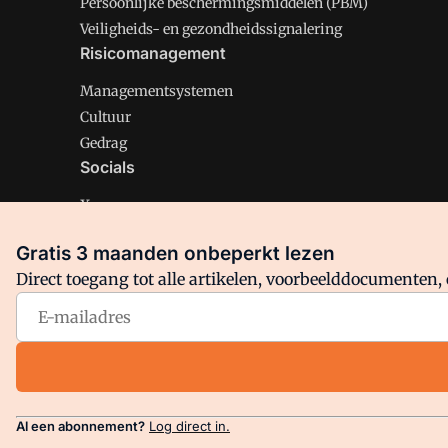
Persoonlijke beschermingsmiddelen (PBM)
Veiligheids- en gezondheidssignalering
Risicomanagement
Managementsystemen
Cultuur
Gedrag
Socials
X
LinkedIn
Gratis 3 maanden onbeperkt lezen
Facebook
Direct toegang tot alle artikelen, voorbeelddocumenten, 
Arbo is onderdeel van VMN media. Lees in
ons manifest
en
Privacy en Cookie beleid
|
Privacy instellingen
Al een abonnement?
Log direct in.