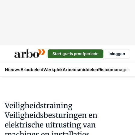
Start gratis proefperiode
Inloggen
Nieuws
Arbobeleid
Werkplek
Arbeidsmiddelen
Risicomanageme
Veiligheidstraining
Veiligheidsbesturingen en
elektrische uitrusting van
machines en installaties