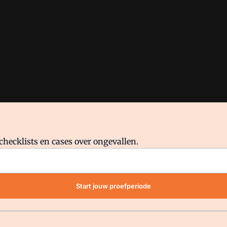
checklists en cases over ongevallen.
waar VMN media voor staat. Op gebruik van deze site zijn de volge
Start jouw proefperiode