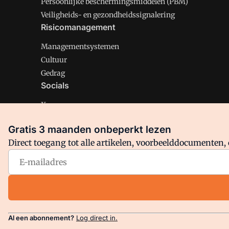
Persoonlijke beschermingsmiddelen (PBM)
Veiligheids- en gezondheidssignalering
Risicomanagement
Managementsystemen
Cultuur
Gedrag
Socials
X
LinkedIn
Gratis 3 maanden onbeperkt lezen
Facebook
Direct toegang tot alle artikelen, voorbeelddocumenten, 
Arbo is onderdeel van VMN media. Lees in
ons manifest
en
Privacy en Cookie beleid
|
Privacy instellingen
Al een abonnement?
Log direct in.