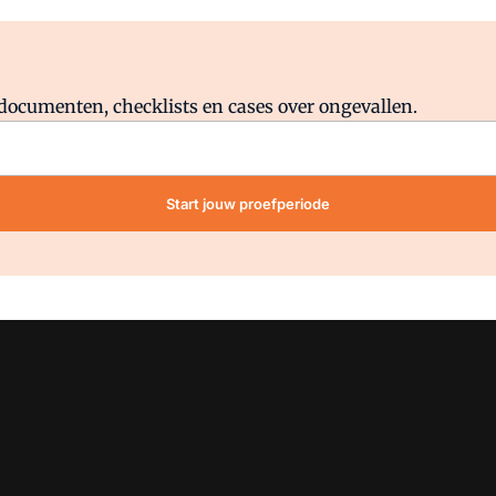
Al abonnee?
Log direct in.
lddocumenten, checklists en cases over ongevallen.
Start jouw proefperiode