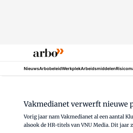
Nieuws
Arbobeleid
Werkplek
Arbeidsmiddelen
Risicom
Vakmedianet verwerft nieuwe po
Vorig jaar nam Vakmedianet al een aantal Kl
alsook de HR-titels van VNU Media. Dit jaa