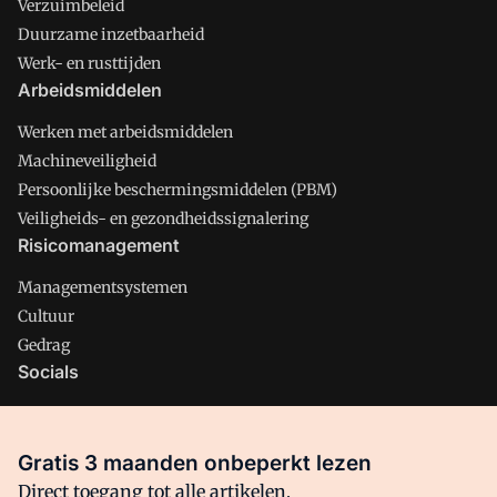
Verzuimbeleid
Duurzame inzetbaarheid
Werk- en rusttijden
Arbeidsmiddelen
Werken met arbeidsmiddelen
Machineveiligheid
Persoonlijke beschermingsmiddelen (PBM)
Veiligheids- en gezondheidssignalering
Risicomanagement
Managementsystemen
Cultuur
Gedrag
Socials
X
LinkedIn
Gratis 3 maanden onbeperkt lezen
Facebook
Direct toegang tot alle artikelen,