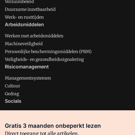
Verzuimbeleid
Duurzame inzetbaarheid
Werk- en rusttijden
Arbeidsmiddelen
Werken met arbeidsmiddelen
Machineveiligheid
Persoonlijke beschermingsmiddelen (PBM)
Veiligheids- en gezondheidssignalering
Risicomanagement
Managementsystemen
Cultuur
Gedrag
Socials
X
LinkedIn
Gratis 3 maanden onbeperkt lezen
Facebook
Direct toegang tot alle artikelen,