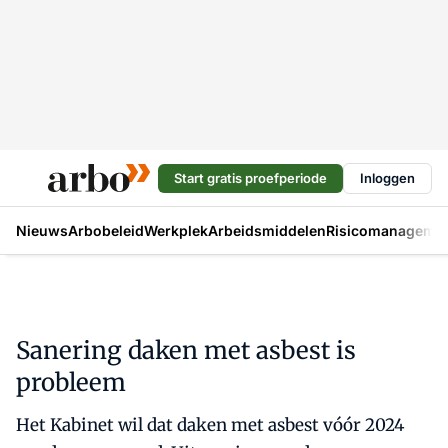
Start gratis proefperiode
Inloggen
Nieuws
Arbobeleid
Werkplek
Arbeidsmiddelen
Risicomanageme
Sanering daken met asbest is
probleem
Het Kabinet wil dat daken met asbest vóór 2024