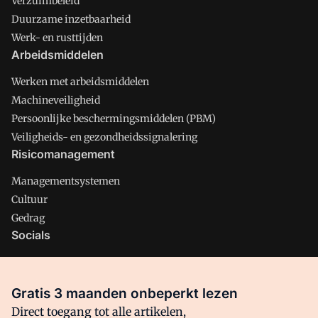
Verzuimbeleid
Duurzame inzetbaarheid
Werk- en rusttijden
Arbeidsmiddelen
Werken met arbeidsmiddelen
Machineveiligheid
Persoonlijke beschermingsmiddelen (PBM)
Veiligheids- en gezondheidssignalering
Risicomanagement
Managementsystemen
Cultuur
Gedrag
Socials
X
LinkedIn
Gratis 3 maanden onbeperkt lezen
Facebook
Direct toegang tot alle artikelen,