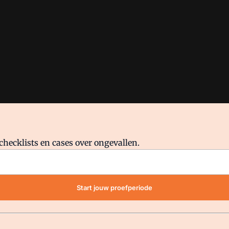
checklists en cases over ongevallen.
waar VMN media voor staat. Op gebruik van deze site zijn de volge
Start jouw proefperiode