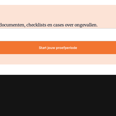
Al abonnee?
Log direct in.
lddocumenten, checklists en cases over ongevallen.
Start jouw proefperiode