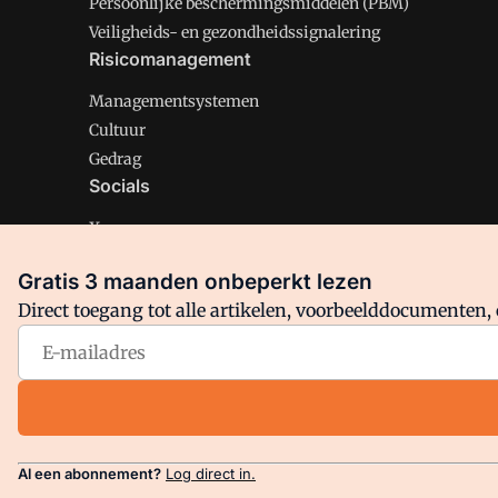
Persoonlijke beschermingsmiddelen (PBM)
Veiligheids- en gezondheidssignalering
Risicomanagement
Managementsystemen
Cultuur
Gedrag
Socials
X
LinkedIn
Gratis 3 maanden onbeperkt lezen
Facebook
Direct toegang tot alle artikelen, voorbeelddocumenten, 
Arbo is onderdeel van VMN media. Lees in
ons manifest
en
Privacy en Cookie beleid
|
Privacy instellingen
Al een abonnement?
Log direct in.