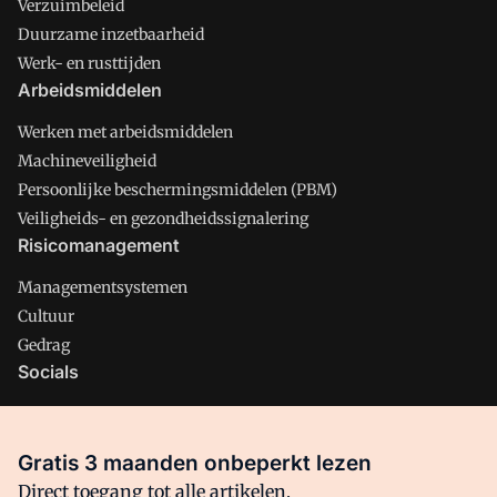
Verzuimbeleid
Duurzame inzetbaarheid
Werk- en rusttijden
Arbeidsmiddelen
Werken met arbeidsmiddelen
Machineveiligheid
Persoonlijke beschermingsmiddelen (PBM)
Veiligheids- en gezondheidssignalering
Risicomanagement
Managementsystemen
Cultuur
Gedrag
Socials
X
LinkedIn
Gratis 3 maanden onbeperkt lezen
Facebook
Direct toegang tot alle artikelen,