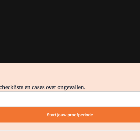
checklists en cases over ongevallen.
waar VMN media voor staat. Op gebruik van deze site zijn de volge
Start jouw proefperiode