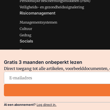
Persoonlijke beschermingsmiddelen (PBM)
Veiligheids- en gezondheidssignalering
Risicomanagement
Managementsystemen
Cultuur
Gedrag
Socials
X
LinkedIn
Gratis 3 maanden onbeperkt lezen
Facebook
Direct toegang tot alle artikelen, voorbeelddocumenten, 
Arbo is onderdeel van VMN media. Lees in
ons manifest
en
Privacy en Cookie beleid
|
Privacy instellingen
Al een abonnement?
Log direct in.