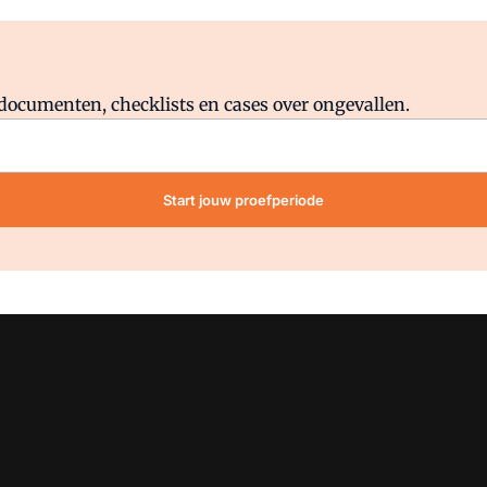
Al abonnee?
Log direct in.
lddocumenten, checklists en cases over ongevallen.
Start jouw proefperiode