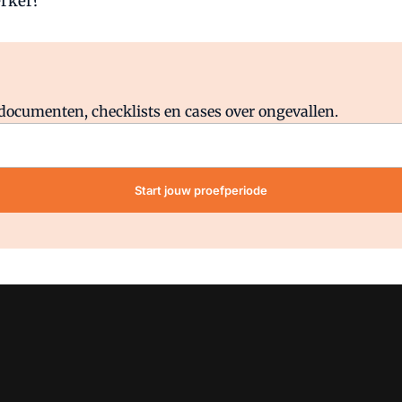
erker?
Al abonnee?
Log direct in.
lddocumenten, checklists en cases over ongevallen.
Start jouw proefperiode