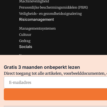
Machineveiligheid
Persoonlijke beschermingsmiddelen (PBM)
Veiligheids- en gezondheidssignalering
Risicomanagement
Managementsystemen
Cultuur
Gedrag
Socials
X
LinkedIn
Gratis 3 maanden onbeperkt lezen
Facebook
Direct toegang tot alle artikelen, voorbeelddocumenten, 
Arbo is onderdeel van VMN media. Lees in
ons manifest
en
Privacy en Cookie beleid
|
Privacy instellingen