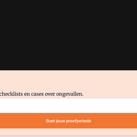
checklists en cases over ongevallen.
waar VMN media voor staat. Op gebruik van deze site zijn de volge
Start jouw proefperiode