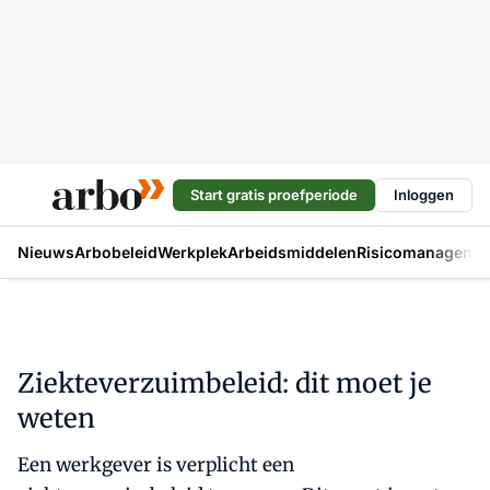
Start gratis proefperiode
Inloggen
Nieuws
Arbobeleid
Werkplek
Arbeidsmiddelen
Risicomanageme
Ziekteverzuimbeleid: dit moet je
weten
Een werkgever is verplicht een