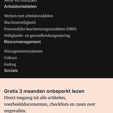
Werk- en rusttijden
Arbeidsmiddelen
Werken met arbeidsmiddelen
Machineveiligheid
Persoonlijke beschermingsmiddelen (PBM)
Veiligheids- en gezondheidssignalering
Risicomanagement
Managementsystemen
Cultuur
Gedrag
Socials
X
LinkedIn
Gratis 3 maanden onbeperkt lezen
Facebook
Direct toegang tot alle artikelen,
voorbeelddocumenten, checklists en cases over
ongevallen.