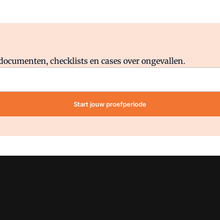
Al abonnee?
Log direct in.
lddocumenten, checklists en cases over ongevallen.
Start jouw proefperiode