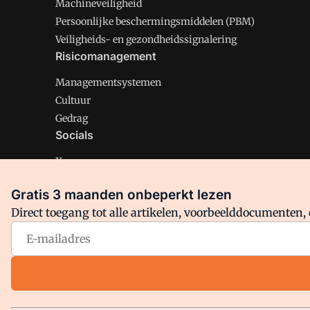
Machineveiligheid
Persoonlijke beschermingsmiddelen (PBM)
Veiligheids- en gezondheidssignalering
Risicomanagement
Managementsystemen
Cultuur
Gedrag
Socials
X
LinkedIn
Gratis 3 maanden onbeperkt lezen
Facebook
Direct toegang tot alle artikelen, voorbeelddocumenten, 
Arbo is onderdeel van VMN media. Lees in
ons manifest
en
Privacy en Cookie beleid
|
Privacy instellingen