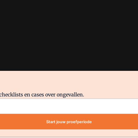
checklists en cases over ongevallen.
waar VMN media voor staat. Op gebruik van deze site zijn de volge
Start jouw proefperiode