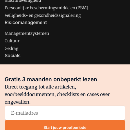
Machineveiligheid
Persoonlijke beschermingsmiddelen (PBM)
Veiligheids- en gezondheidssignalering
Risicomanagement
Managementsystemen
Cultuur
Gedrag
Socials
X
LinkedIn
Gratis 3 maanden onbeperkt lezen
Facebook
Direct toegang tot alle artikelen,
voorbeelddocumenten, checklists en cases over
ongevallen.
Arbo is onderdeel van VMN media. Lees in
ons manifest
waar
VMN media voor staat. Op gebruik van deze site zijn de
volgende regelingen van toepassing:
Algemene Voorwaarden
Start jouw proefperiode
en
Privacy en Cookie beleid
|
Privacy instellingen