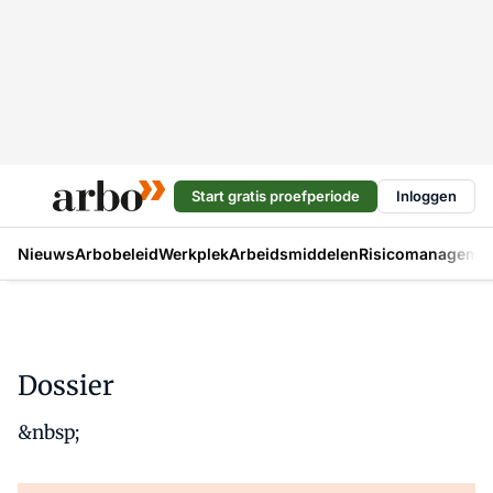
Start gratis proefperiode
Inloggen
Nieuws
Arbobeleid
Werkplek
Arbeidsmiddelen
Risicomanageme
Dossier
&nbsp;