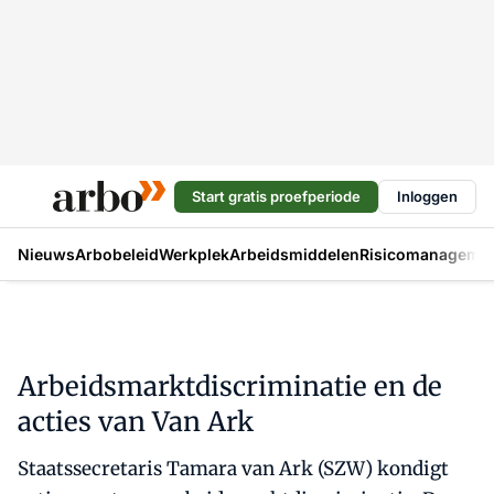
Start gratis proefperiode
Inloggen
Nieuws
Arbobeleid
Werkplek
Arbeidsmiddelen
Risicomanageme
Arbeidsmarktdiscriminatie en de
acties van Van Ark
Staatssecretaris Tamara van Ark (SZW) kondigt