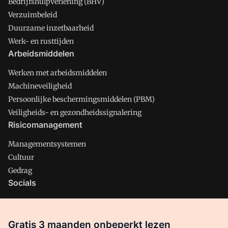
Bedrijfshulpverlening (BHV)
Verzuimbeleid
Duurzame inzetbaarheid
Werk- en rusttijden
Arbeidsmiddelen
Werken met arbeidsmiddelen
Machineveiligheid
Persoonlijke beschermingsmiddelen (PBM)
Veiligheids- en gezondheidssignalering
Risicomanagement
Managementsystemen
Cultuur
Gedrag
Socials
X
LinkedIn
Gratis 3 maanden onbeperkt lezen