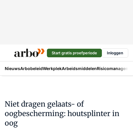
Start gratis proefperiode
Inloggen
Nieuws
Arbobeleid
Werkplek
Arbeidsmiddelen
Risicomanageme
Niet dragen gelaats- of
oogbescherming: houtsplinter in
oog