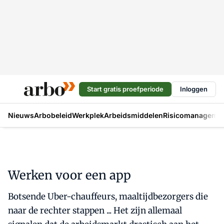
Start gratis proefperiode
Inloggen
Nieuws
Arbobeleid
Werkplek
Arbeidsmiddelen
Risicomanageme
Werken voor een app
Botsende Uber-chauffeurs, maaltijdbezorgers die
naar de rechter stappen ... Het zijn allemaal