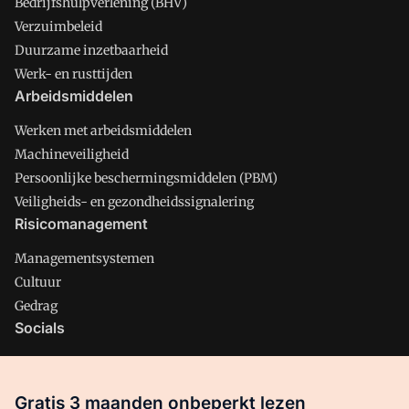
Bedrijfshulpverlening (BHV)
Verzuimbeleid
Duurzame inzetbaarheid
Werk- en rusttijden
Arbeidsmiddelen
Werken met arbeidsmiddelen
Machineveiligheid
Persoonlijke beschermingsmiddelen (PBM)
Veiligheids- en gezondheidssignalering
Risicomanagement
Managementsystemen
Cultuur
Gedrag
Socials
X
LinkedIn
Gratis 3 maanden onbeperkt lezen