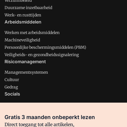
Verzuimbeleid
Duurzame inzetbaarheid
Werk- en rusttijden
Arbeidsmiddelen
Werken met arbeidsmiddelen
Machineveiligheid
Persoonlijke beschermingsmiddelen (PBM)
Veiligheids- en gezondheidssignalering
Risicomanagement
Managementsystemen
Cultuur
Gedrag
Socials
X
LinkedIn
Gratis 3 maanden onbeperkt lezen
Facebook
Direct toegang tot alle artikelen,