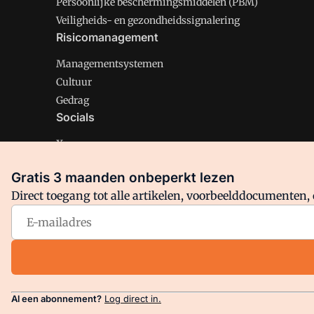
Persoonlijke beschermingsmiddelen (PBM)
Veiligheids- en gezondheidssignalering
Risicomanagement
Managementsystemen
Cultuur
Gedrag
Socials
X
LinkedIn
Gratis 3 maanden onbeperkt lezen
Facebook
Direct toegang tot alle artikelen, voorbeelddocumenten, 
Arbo is onderdeel van VMN media. Lees in
ons manifest
en
Privacy en Cookie beleid
|
Privacy instellingen
Al een abonnement?
Log direct in.