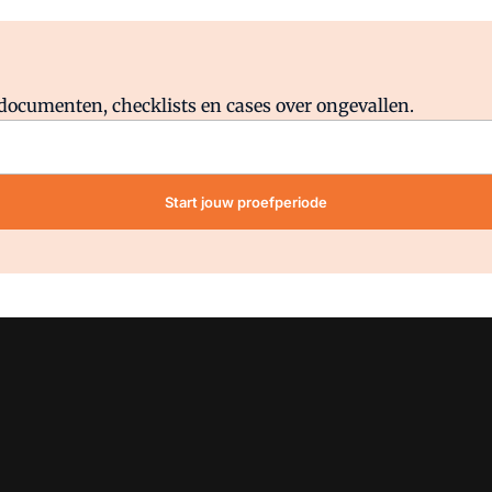
Al abonnee?
Log direct in.
lddocumenten, checklists en cases over ongevallen.
Start jouw proefperiode