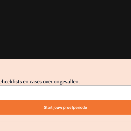
checklists en cases over ongevallen.
waar VMN media voor staat. Op gebruik van deze site zijn de volge
Start jouw proefperiode