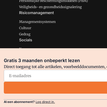
Persoonlijke beschermingsmiddelen (PBM)
Veiligheids- en gezondheidssignalering
Risicomanagement
Managementsystemen
Cultuur
Gedrag
Socials
X
LinkedIn
Gratis 3 maanden onbeperkt lezen
Facebook
Direct toegang tot alle artikelen, voorbeelddocumenten, 
Arbo is onderdeel van VMN media. Lees in
ons manifest
en
Privacy en Cookie beleid
|
Privacy instellingen
Al een abonnement?
Log direct in.