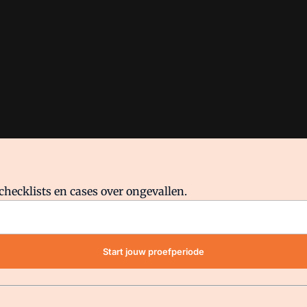
checklists en cases over ongevallen.
waar VMN media voor staat. Op gebruik van deze site zijn de volge
Start jouw proefperiode