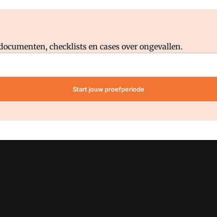
Al abonnee?
Log direct in.
lddocumenten, checklists en cases over ongevallen.
Start jouw proefperiode