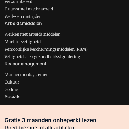
Verzuimbeleid
Duurzame inzetbaarheid
Werk- en rusttijden
Arbeidsmiddelen
Werken met arbeidsmiddelen
Machineveiligheid
Persoonlijke beschermingsmiddelen (PBM)
Veiligheids- en gezondheidssignalering
Risicomanagement
Managementsystemen
Cultuur
Gedrag
Socials
X
LinkedIn
Gratis 3 maanden onbeperkt lezen
Facebook
Direct toegang tot alle artikelen,