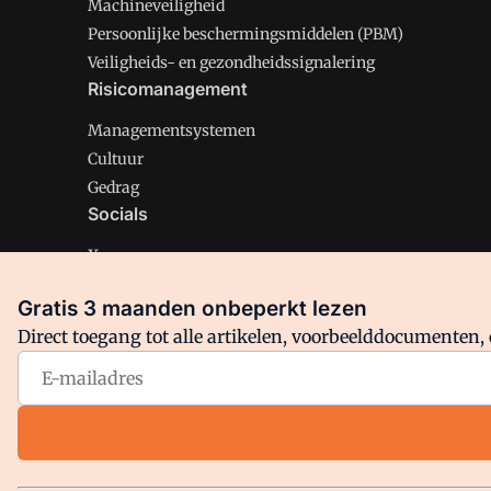
Machineveiligheid
Persoonlijke beschermingsmiddelen (PBM)
Veiligheids- en gezondheidssignalering
Risicomanagement
Managementsystemen
Cultuur
Gedrag
Socials
X
LinkedIn
Gratis 3 maanden onbeperkt lezen
Facebook
Direct toegang tot alle artikelen, voorbeelddocumenten, 
Arbo is onderdeel van VMN media. Lees in
ons manifest
en
Privacy en Cookie beleid
|
Privacy instellingen