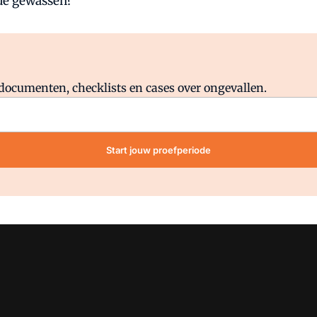
de gewassen?
Al abonnee?
Log direct in.
lddocumenten, checklists en cases over ongevallen.
Start jouw proefperiode