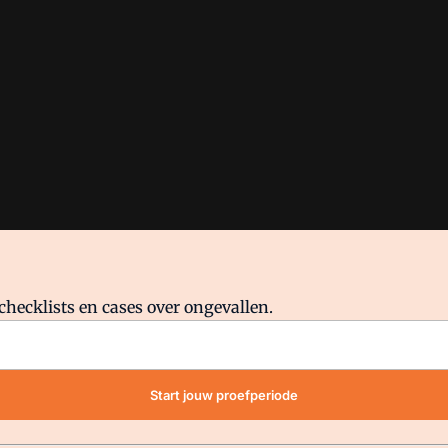
checklists en cases over ongevallen.
waar VMN media voor staat. Op gebruik van deze site zijn de volge
Start jouw proefperiode