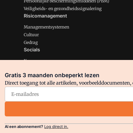
Persoonlijke beschermingsmiddelen (PBM)
Veiligheids- en gezondheidssignalering
Risicomanagement
Managementsystemen
Cultuur
Gedrag
Socials
X
LinkedIn
Gratis 3 maanden onbeperkt lezen
Facebook
Direct toegang tot alle artikelen, voorbeelddocumenten, 
Arbo is onderdeel van VMN media. Lees in
ons manifest
en
Privacy en Cookie beleid
|
Privacy instellingen
Al een abonnement?
Log direct in.