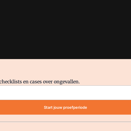
checklists en cases over ongevallen.
waar VMN media voor staat. Op gebruik van deze site zijn de volge
Start jouw proefperiode