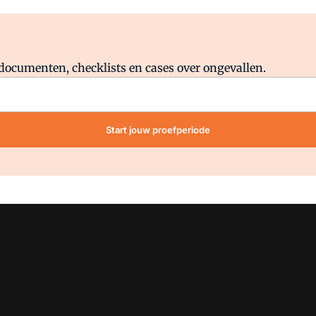
Al abonnee?
Log direct in.
lddocumenten, checklists en cases over ongevallen.
Start jouw proefperiode