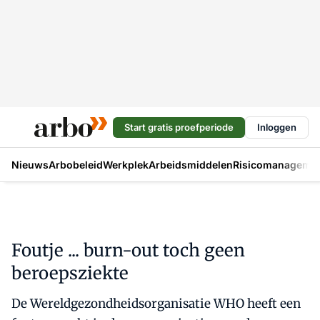
Start gratis proefperiode
Inloggen
Nieuws
Arbobeleid
Werkplek
Arbeidsmiddelen
Risicomanageme
Foutje ... burn-out toch geen
beroepsziekte
De Wereldgezondheidsorganisatie WHO heeft een