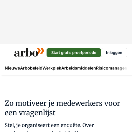
Start gratis proefperiode
Inloggen
Nieuws
Arbobeleid
Werkplek
Arbeidsmiddelen
Risicomanageme
Zo motiveer je medewerkers voor
een vragenlijst
Stel, je organiseert een enquête. Over