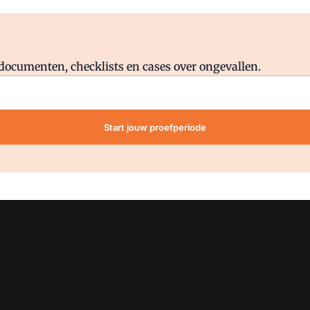
Al abonnee?
Log direct in.
lddocumenten, checklists en cases over ongevallen.
Start jouw proefperiode