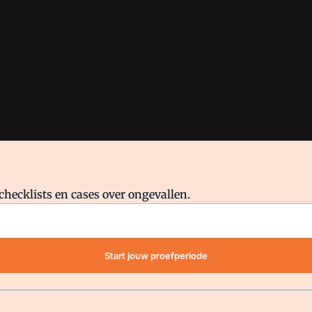
checklists en cases over ongevallen.
waar VMN media voor staat. Op gebruik van deze site zijn de volge
Start jouw proefperiode