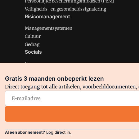
Persoonlijke beschermingsmiddelen (PBM)
Veiligheids- en gezondheidssignalering
Risicomanagement
Managementsystemen
Cultuur
Gedrag
Socials
X
LinkedIn
Gratis 3 maanden onbeperkt lezen
Facebook
Direct toegang tot alle artikelen, voorbeelddocumenten, 
Arbo is onderdeel van VMN media. Lees in
ons manifest
en
Privacy en Cookie beleid
|
Privacy instellingen
Al een abonnement?
Log direct in.