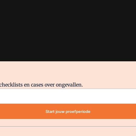
checklists en cases over ongevallen.
waar VMN media voor staat. Op gebruik van deze site zijn de volge
Start jouw proefperiode