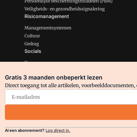
Persoonlijke beschermingsmiddelen (PBM)
Veiligheids- en gezondheidssignalering
Risicomanagement
Managementsystemen
Cultuur
Gedrag
Socials
X
LinkedIn
Gratis 3 maanden onbeperkt lezen
Facebook
Direct toegang tot alle artikelen, voorbeelddocumenten, 
Arbo is onderdeel van VMN media. Lees in
ons manifest
en
Privacy en Cookie beleid
|
Privacy instellingen
Al een abonnement?
Log direct in.