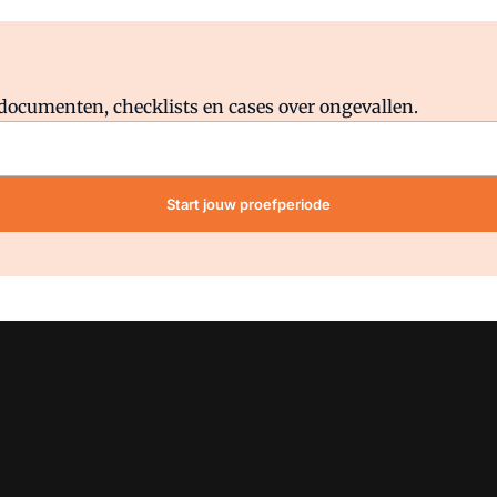
Al abonnee?
Log direct in.
lddocumenten, checklists en cases over ongevallen.
Start jouw proefperiode