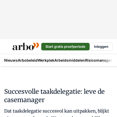
Start gratis proefperiode
Inloggen
Nieuws
Arbobeleid
Werkplek
Arbeidsmiddelen
Risicomanageme
Succesvolle taakdelegatie: leve de
casemanager
Dat taakdelegatie succesvol kan uitpakken, blijkt