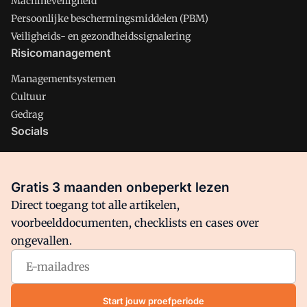
Machineveiligheid
Persoonlijke beschermingsmiddelen (PBM)
Veiligheids- en gezondheidssignalering
Risicomanagement
Managementsystemen
Cultuur
Gedrag
Socials
X
LinkedIn
Gratis 3 maanden onbeperkt lezen
Facebook
Direct toegang tot alle artikelen,
voorbeelddocumenten, checklists en cases over
ongevallen.
Arbo is onderdeel van VMN media. Lees in
ons manifest
waar
VMN media voor staat. Op gebruik van deze site zijn de
volgende regelingen van toepassing:
Algemene Voorwaarden
Start jouw proefperiode
en
Privacy en Cookie beleid
|
Privacy instellingen