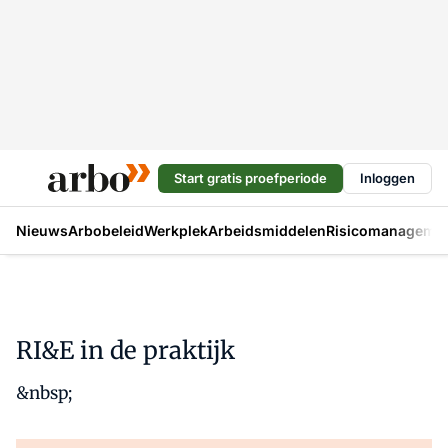
Start gratis proefperiode
Inloggen
Nieuws
Arbobeleid
Werkplek
Arbeidsmiddelen
Risicomanageme
RI&E in de praktijk
&nbsp;