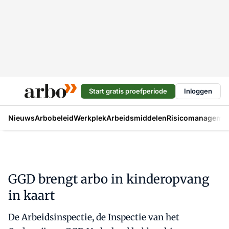
Start gratis proefperiode
Inloggen
Nieuws
Arbobeleid
Werkplek
Arbeidsmiddelen
Risicomanageme
GGD brengt arbo in kinderopvang
in kaart
De Arbeidsinspectie, de Inspectie van het