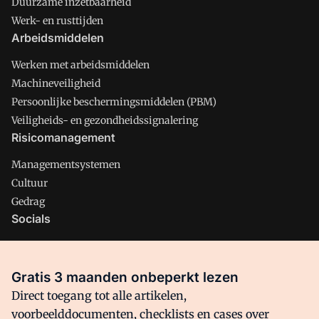
Duurzame inzetbaarheid
Werk- en rusttijden
Arbeidsmiddelen
Werken met arbeidsmiddelen
Machineveiligheid
Persoonlijke beschermingsmiddelen (PBM)
Veiligheids- en gezondheidssignalering
Risicomanagement
Managementsystemen
Cultuur
Gedrag
Socials
X
LinkedIn
Gratis 3 maanden onbeperkt lezen
Facebook
Direct toegang tot alle artikelen,
voorbeelddocumenten, checklists en cases over