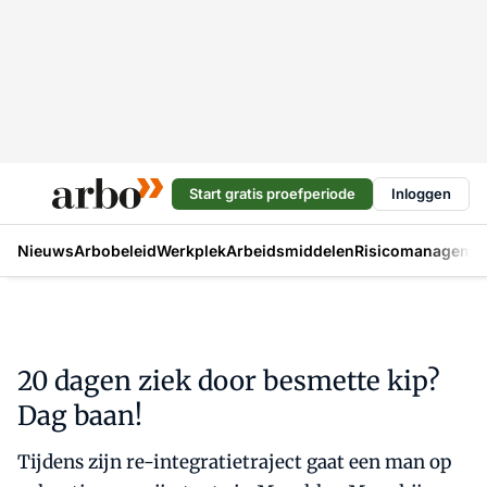
Start gratis proefperiode
Inloggen
Nieuws
Arbobeleid
Werkplek
Arbeidsmiddelen
Risicomanageme
20 dagen ziek door besmette kip?
Dag baan!
Tijdens zijn re-integratietraject gaat een man op